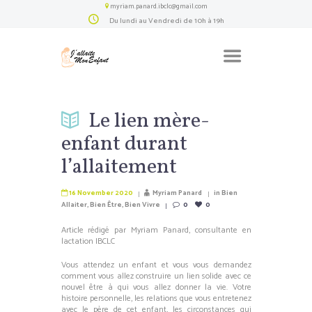
myriam.panard.ibclc@gmail.com
Du lundi au Vendredi de 10h à 19h
Le lien mère-
enfant durant
l’allaitement
16 November 2020
Myriam Panard
in
Bien
Allaiter
,
Bien Être
,
Bien Vivre
0
0
Article rédigé par Myriam Panard, consultante en
lactation IBCLC
Vous attendez un enfant et vous vous demandez
comment vous allez construire un lien solide avec ce
nouvel être à qui vous allez donner la vie. Votre
histoire personnelle, les relations que vous entretenez
avec le père de cet enfant, les circonstances qui