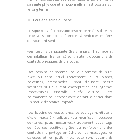
sa santé physique et émotionnelle en est boostée sur
le long terme.
Lors des soins du bébé
Lorsque vous répondezaux besoins primaires de votre
bébé, vous contribuez là encore à renforcer les liens
qui vous unissent
-ses besoins de propreté (les changes, l’habillage et
déshabillage, les bains) sont autant d’occasions de
contacts physiques, de dialogues
-ses besoins de sommeil(de jour comme de nuit)
avec ou sans rituel (bercement, bruits blancs,
berceuses, promenades…) sont d’autant mieux
satisfaits si un climat d’acceptation des rythmes
imprévisibles s’installe plutôt qu’une lutte
permanente pour forcer votre enfant à entrer dans
un moule d’horaires imposés
-ses besoins de réassurance, de soulagementface à
divers maux ( « coliques »du nourrisson, poussées
dentaires, peurs nocturnes…) trouveront davantage
de réponses positives grâce au renforcement des
contacts : le portage en écharpe, les massages, les
caresses et les petits mots doux sont autant de