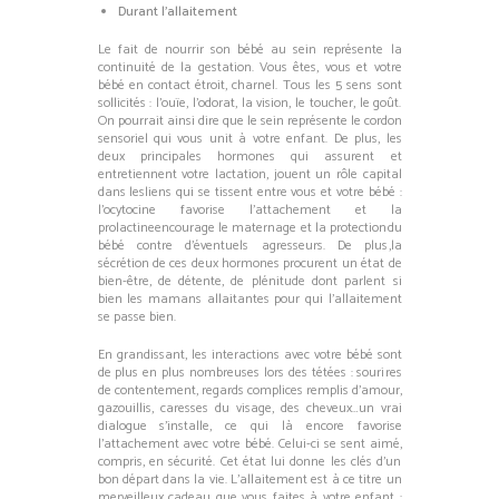
Durant l’allaitement
Le fait de nourrir son bébé au sein représente la
continuité de la gestation. Vous êtes, vous et votre
bébé en contact étroit, charnel. Tous les 5 sens sont
sollicités : l’ouïe, l’odorat, la vision, le toucher, le goût.
On pourrait ainsi dire que le sein représente le cordon
sensoriel qui vous unit à votre enfant. De plus, les
deux principales hormones qui assurent et
entretiennent votre lactation, jouent un rôle capital
dans lesliens qui se tissent entre vous et votre bébé :
l’ocytocine favorise l’attachement et la
prolactineencourage le maternage et la protectiondu
bébé contre d’éventuels agresseurs. De plus,la
sécrétion de ces deux hormones procurent un état de
bien-être, de détente, de plénitude dont parlent si
bien les mamans allaitantes pour qui l’allaitement
se passe bien.
En grandissant, les interactions avec votre bébé sont
de plus en plus nombreuses lors des tétées : sourires
de contentement, regards complices remplis d’amour,
gazouillis, caresses du visage, des cheveux…un vrai
dialogue s’installe, ce qui là encore favorise
l’attachement avec votre bébé. Celui-ci se sent aimé,
compris, en sécurité. Cet état lui donne les clés d’un
bon départ dans la vie. L’allaitement est à ce titre un
merveilleux cadeau que vous faites à votre enfant ;