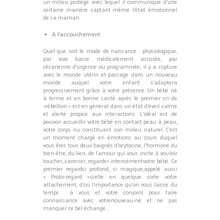
un milieu protégé avec lequel il communique d’une
certaine manière captant même l’état émotionnel
de sa maman.
A l’accouchement
Quel que soit le mode de naissance : physiologique,
par voie basse médicalement assistée, par
césarienne d’urgence ou programmée, il y a rupture
avec le monde utérin et passage dans un nouveau
monde auquel votre enfant s’adaptera
progressivement grâce à votre présence. Un bébé né
à terme et en bonne santé après le premier cri de
«rébellion » est en général dans un état d’éveil calme
et alerte propice aux interactions. L’idéal est de
pouvoir accueillir votre bébé en contact peau à peau,
votre corps nu constituant son milieu naturel. C’est
un moment chargé en émotions au cours duquel
vous êtes tous deux baignés d’ocytocine, l’hormone du
bien-être, du lien, de l’amour qui vous incite à vouloir
toucher, caresser, regarder intensémentvotre bébé. Ce
premier regardsi profond, si magique,appelé aussi
« Proto-regard »scelle en quelque sorte votre
attachement, d’où l’importance qu’on vous laisse du
temps à vous et votre conjoint pour faire
connaissance avec votrenouveau-né et ne pas
manquer ce bel échange…