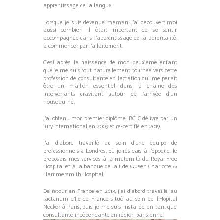
apprentissage de la langue.
Lorsque je suis devenue maman, j’ai découvert moi
aussi combien il était important de se sentir
accompagnée dans l’apprentissage de la parentalité,
à commencer par l’allaitement.
C’est après la naissance de mon deuxième enfant
que je me suis tout naturellement tournée vers cette
profession de consultante en lactation qui me parait
être un maillon essentiel dans la chaine des
intervenants gravitant autour de l’arrivée d’un
nouveau-né.
J’ai obtenu mon premier diplôme IBCLC délivré par un
jury international en 2009 et re-certifié en 2019.
J’ai d’abord travaillé au sein d’une équipe de
professionnels à Londres, où je résidais à l’époque. Je
proposais mes services à la maternité du Royal Free
Hospital et à la banque de lait de Queen Charlotte &
Hammersmith Hospital.
De retour en France en 2013, j’ai d’abord travaillé au
lactarium d’Ile de France situé au sein de l’Hopital
Necker à Paris, puis je me suis installée en tant que
consultante indépendante en région parisienne.