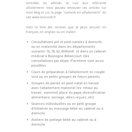
sensibles ou abîmés. Je suis leur référante
allaitement. Vous pouvez retrouver ces articles sur
mon blog et sur la page “conseils en allaitement” du
site
www.lansinoh.fr
Voici la liste des services que je peux assurer en
français, en anglais ou en italien:
Consultations pré et post-natales à domicile
ou en maternité dans les départements
suivants: 75, 78, 92, 91(Nord) et dans un cabinet
médical à Boulogne-Billancourt. Des
consultations par skype /Facetime sont aussi
possibles
Cours de préparation à l’allaitement en couple
seul ou en petits groupes de futurs parents
Groupes de parole en post-natal en liaison
avec l’allaitement maternel (ex: retour au
travail, sommeil, place du papa, diversification
alimentaire, sevrage, idées reçues…etc)
Séances individuelles ou en petit groupe
d’initiation au massage-bébé au cabinet ou à
domicile
Ateliers de portage-bébé au cabinet ou à
domicile